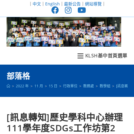
跳
｜
中文
｜
English
｜
最新公告
｜
網站導覽
｜
轉
至
主
要
內
容
KLSH基中首頁選單
部落格
>
2022 年
>
11 月
>
15 日
>
行政單位
>
教務處
>
教學組
>
[訊息轉知
[訊息轉知]歷史學科中心辦理
111學年度SDGs工作坊第2