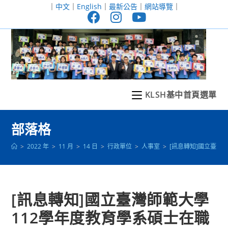
跳
｜
中文
｜
English
｜
最新公告
｜
網站導覽
｜
轉
至
主
要
內
容
KLSH基中首頁選單
部落格
>
2022 年
>
11 月
>
14 日
>
行政單位
>
人事室
>
[訊息轉知]國立臺灣
[訊息轉知]國立臺灣師範大學
112學年度教育學系碩士在職