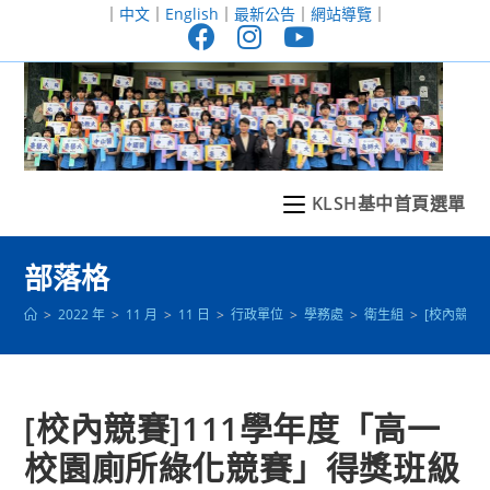
跳
｜
中文
｜
English
｜
最新公告
｜
網站導覽
｜
轉
至
主
要
內
容
KLSH基中首頁選單
部落格
>
2022 年
>
11 月
>
11 日
>
行政單位
>
學務處
>
衛生組
>
[校內競賽
[校內競賽]111學年度「高一
校園廁所綠化競賽」得獎班級