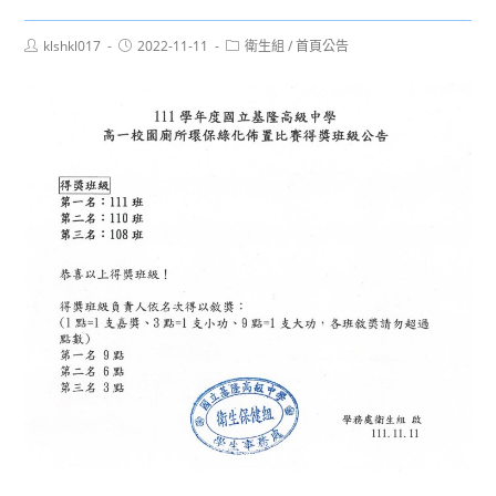
Post
Post
Post
klshkl017
2022-11-11
衛生組
/
首頁公告
author:
published:
category: