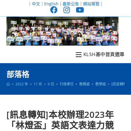
跳
｜
中文
｜
English
｜
最新公告
｜
網站導覽
｜
轉
至
主
要
內
容
KLSH基中首頁選單
部落格
>
2022 年
>
11 月
>
9 日
>
行政單位
>
教務處
>
教學組
>
[訊息轉知]
[訊息轉知]本校辦理2023年
「林燈盃」英語文表達力競