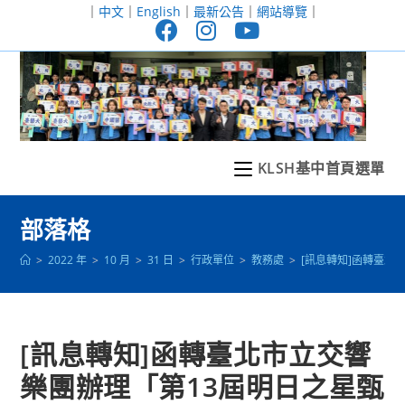
跳
｜
中文
｜
English
｜
最新公告
｜
網站導覽
｜
轉
至
主
要
內
容
KLSH基中首頁選單
部落格
>
2022 年
>
10 月
>
31 日
>
行政單位
>
教務處
>
[訊息轉知]函轉臺北
[訊息轉知]函轉臺北市立交響
樂團辦理「第13屆明日之星甄