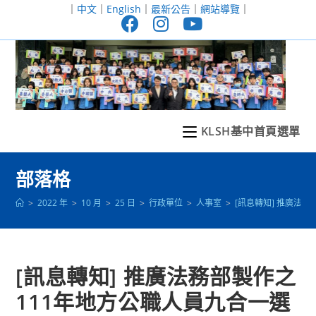
跳
｜
中文
｜
English
｜
最新公告
｜
網站導覽
｜
轉
至
主
要
內
容
KLSH基中首頁選單
部落格
>
2022 年
>
10 月
>
25 日
>
行政單位
>
人事室
>
[訊息轉知] 推廣法
[訊息轉知] 推廣法務部製作之
111年地方公職人員九合一選