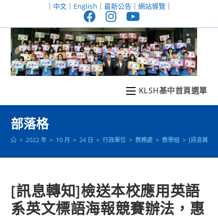
跳
｜
中文
｜
English
｜
最新公告
｜
網站導覽
｜
轉
至
主
要
內
容
KLSH基中首頁選單
部落格
>
2022 年
>
10 月
>
24 日
>
行政單位
>
教務處
>
教學組
>
[訊息轉知
[訊息轉知]檢送本校應用英語
系英文標語海報競賽辦法，惠