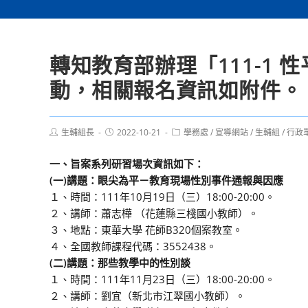
轉知教育部辦理「111-1
動，相關報名資訊如附件。
Post
Post
Post
生輔組長
2022-10-21
學務處
/
宣導網站
/
生輔組
/
行政
author:
published:
category:
一、旨案系列研習場次資訊如下：
(一)講題：眼尖為平－教育現場性別事件通報與因應
１、時間：111年10月19日（三）18:00-20:00。
２、講師：蕭志樺 （花蓮縣三棧國小教師）。
３、地點：東華大學 花師B320個案教室。
４、全國教師課程代碼：3552438。
(二)講題：那些教學中的性別談
１、時間：111年11月23日（三）18:00-20:00。
２、講師：劉宜（新北市江翠國小教師）。