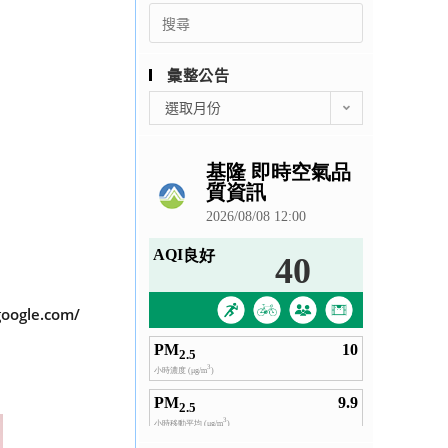
Search
for:
彙整公告
彙
選取月份
整
公
告
le.com/