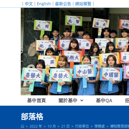
跳
｜
中文
｜
English
｜
最新公告
｜
網站導覽
｜
轉
至
主
要
內
容
基中首頁
關於基中
基中QA
部落格
>
2022 年
>
10 月
>
21 日
>
行政單位
>
學務處
>
轉知教育部