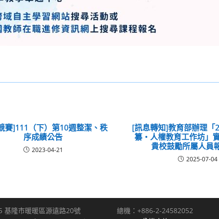
競賽]111（下）第10週整潔、秩
[訊息轉知]教育部辦理「2
序成績公告
纂‧人權教育工作坊」實
貴校鼓勵所屬人員
2023-04-21
2025-07-04
5 基隆市暖暖區源遠路20號
總機：+886-2-24582052