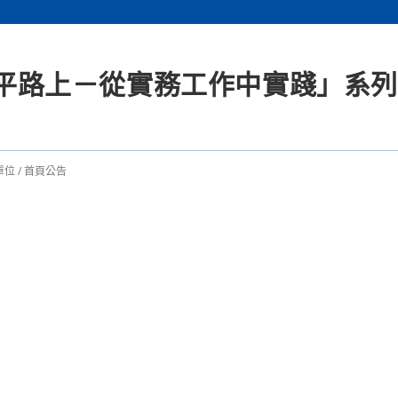
 性平路上－從實務工作中實踐」系
單位
/
首頁公告