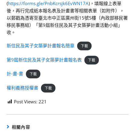
(
https://forms.gle/PnbKcrsjk6EvWN17A
)，填報線上表單
後，再行完成紙本報名表及計畫書等相關表單（如附件），
以郵戳為憑寄至臺北市中正區廣州街15號5樓（內政部移民署
移民事務組）「第9屆新住民及其子女築夢計畫活動小組」
收。
新住民及其子女築夢計畫報名簡章
下載
第9屆新住民及其子女築夢計畫報名表
下載
計-畫-書
下載
權利義務授權書
下載
Post Views:
221
相關內容