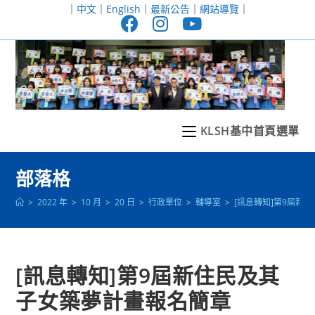
跳
｜
中文
｜
English
｜
最新公告
｜
網站導覽
｜
轉
至
主
要
內
容
KLSH基中首頁選單
部落格
>
2022 年
>
10 月
>
20 日
>
行政單位
>
輔導室
>
[訊息轉知]第9屆新
[訊息轉知]第9屆新住民及其
子女築夢計畫報名簡章