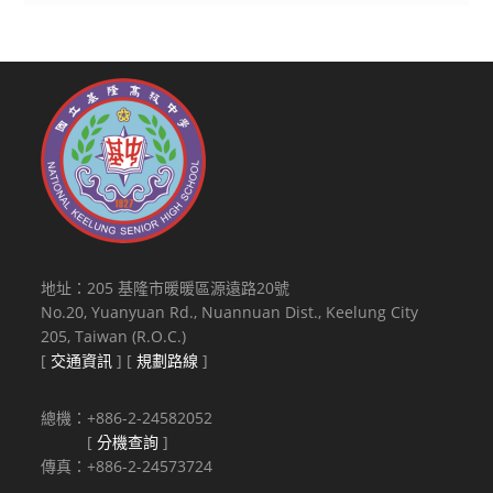
地址：205 基隆市暖暖區源遠路20號
No.20, Yuanyuan Rd., Nuannuan Dist., Keelung City
205, Taiwan (R.O.C.)
[
交通資訊
] [
規劃路線
]
總機：+886-2-24582052
[
分機查詢
]
傳真：+886-2-24573724