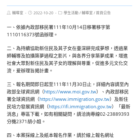
Post
Post
Post
輔導室
2022-10-20
學生活動
/
輔導室
/
首頁公告
author:
published:
category:
一、依據內政部移民署111年10月14日移署移字第
1110116373號函辦理。
二、為持續協助新住民及其子女在臺深耕完成夢想，透過業
師輔導及拍攝築夢過程之影片，與各界分享築夢成果，增進
社會大眾對新住民及其子女的理解與尊重，促進多元文化交
流，爰辦理旨揭計畫。
三、報名期間即日起至111年11月30日止，詳細內容請至內
政部全球資訊網（
https://www.moi.gov.tw
）、內政部移民
署全球資訊網（
https://www.immigration.gov.tw
）及新住
民培力發展資訊網（
https://ifi.immigration.gov.tw
）「最新
消息」專區下載，如有相關疑問，請洽詢專線02-23889393
分機2371胡小姐。
四、本案採線上及紙本報名作業，請於線上報名網址