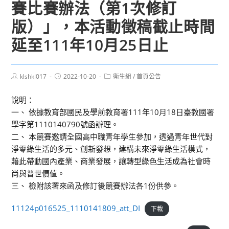
賽比賽辦法（第1次修訂
版）」，本活動徵稿截止時間
延至111年10月25日止
Post
Post
Post
klshkl017
2022-10-20
衛生組
/
首頁公告
author:
published:
category:
說明：
一、 依據教育部國民及學前教育署111年10月18日臺教國署
學字第1110140790號函辦理。
二、 本競賽邀請全國高中職青年學生參加，透過青年世代對
淨零綠生活的多元、創新發想，建構未來淨零綠生活模式，
藉此帶動國內產業、商業發展，讓轉型綠色生活成為社會時
尚與普世價值。
三、 檢附該署來函及修訂後競賽辦法各1份供參。
11124p016525_1110141809_att_DI
下載