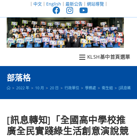
跳
｜
中文
｜
English
｜
最新公告
｜
網站導覽
｜
轉
至
主
要
內
容
KLSH基中首頁選單
部落格
>
2022 年
>
10 月
>
20 日
>
行政單位
>
學務處
>
衛生組
>
[訊息轉知
[訊息轉知]「全國高中學校推
廣全民實踐綠生活創意演說競