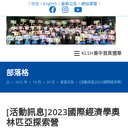
跳
｜
中文
｜
English
｜
最新公告
｜
網站導覽
｜
轉
至
主
要
內
容
KLSH基中首頁選單
部落格
>
2022 年
>
10 月
>
20 日
>
首頁公告
>
[活動訊息]2023國際經濟學奧
[活動訊息]2023國際經濟學奧
林匹亞探索營