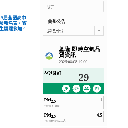
Search
for:
25屆全國高中
彙整公告
及報名表，敬
生踴躍參加。
彙
選取月份
整
公
告