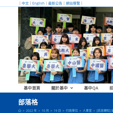
跳
｜
中文
｜
English
｜
最新公告
｜
網站導覽
｜
轉
至
主
要
內
容
基中首頁
關於基中
基中QA
部落格
>
2022 年
>
10 月
>
19 日
>
行政單位
>
人事室
>
[訊息轉知