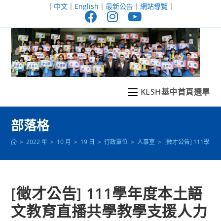
跳
｜
中文
｜
English
｜
最新公告
｜
網站導覽
｜
轉
至
主
要
內
容
KLSH基中首頁選單
部落格
>
2022 年
>
10 月
>
19 日
>
行政單位
>
人事室
>
[徵才公告] 111
[徵才公告] 111學年度本土語
文教育直播共學教學支援人力