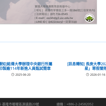
轉知]銘傳大學辦理中央銀行所屬
[訊息轉知] 長庚大學2
印製廠114年新進人員甄試簡章
星」寒假營
2025-06-20
2026-01-16
5 基隆市暖暖區源遠路20號
總機：+886-2-24582052