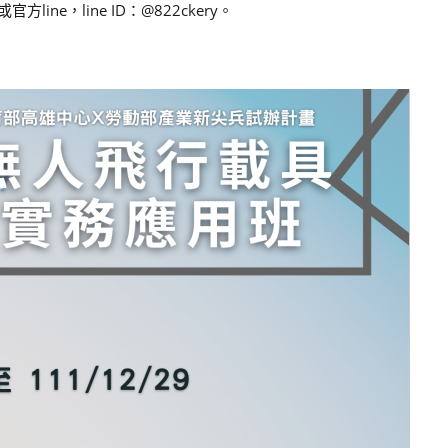
ine，line ID：@822ckery。