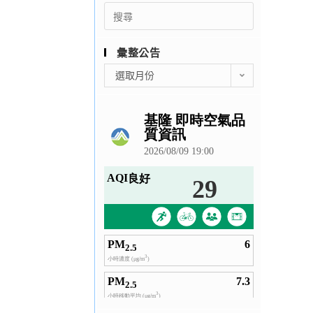
Search
for:
彙整公告
彙
選取月份
整
公
告