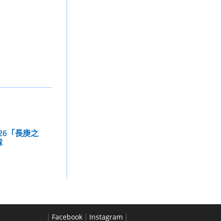
026「長庚之
隊
｜
Facebook
｜
Instagram
｜