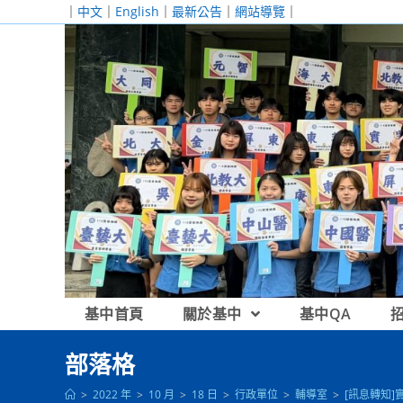
跳
｜
中文
｜
English
｜
最新公告
｜
網站導覽
｜
轉
至
主
要
內
容
基中首頁
關於基中
基中QA
部落格
>
2022 年
>
10 月
>
18 日
>
行政單位
>
輔導室
>
[訊息轉知