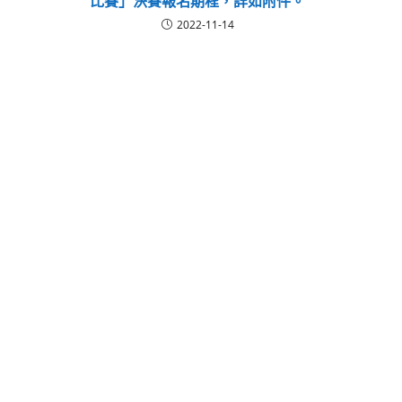
比賽」決賽報名期程，詳如附件。
2022-11-14