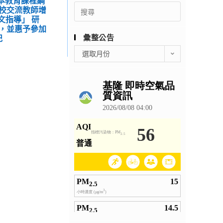
基本教育課程綱
Search
校交流教師增
for:
文指導」 研
，並惠予參加
彙整公告
記
彙
選取月份
整
公
告