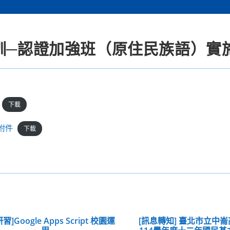
培訓─認證加強班（原住民族語）實
下載
附件
下載
習]Google Apps Script 校園運
[訊息轉知] 臺北市立中