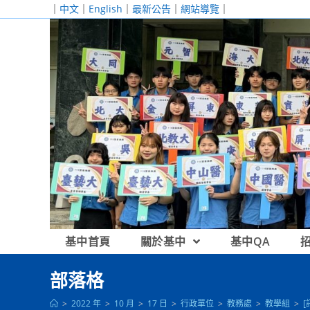
跳
｜
中文
｜
English
｜
最新公告
｜
網站導覽
｜
轉
至
主
要
內
容
基中首頁
關於基中
基中QA
部落格
>
2022 年
>
10 月
>
17 日
>
行政單位
>
教務處
>
教學組
>