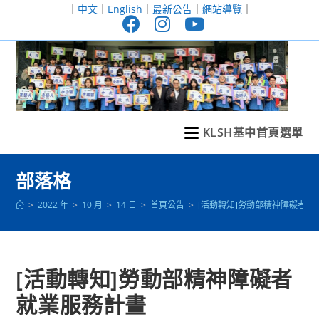
跳
｜
中文
｜
English
｜
最新公告
｜
網站導覽
｜
轉
至
主
要
內
容
KLSH基中首頁選單
部落格
>
2022 年
>
10 月
>
14 日
>
首頁公告
>
[活動轉知]勞動部精神障礙者就
[活動轉知]勞動部精神障礙者
就業服務計畫