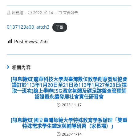
Post
Post
Post
庶務組
2022-10-14
首頁公告
author:
published:
category:
0137123a00_attch3
下載
Post Views:
256
相關內容
[訊息轉知]龍華科技大學與臺灣數位教學創意發展協會
謹訂於113年1月20日至21日及113年1月27至28日(擇
取一班次)線上舉辦ESG溫室氣體及碳足跡盤查管理師
認證暨永續發展社會責任研習會
2023-11-17
[訊息轉知]國立臺灣師範大學特殊教育學系辦理「雙重
特殊需求學生鑑定與輔導研習（家長場）」
2023-11-14