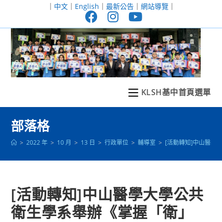
跳
｜
中文
｜
English
｜
最新公告
｜
網站導覽
｜
轉
至
主
要
內
容
KLSH基中首頁選單
部落格
>
2022 年
>
10 月
>
13 日
>
行政單位
>
輔導室
>
[活動轉知]中山醫
[活動轉知]中山醫學大學公共
衛生學系舉辦《掌握「衛」