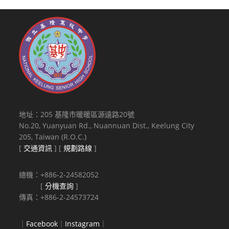
地址：205 基隆市暖暖區源遠路20號
No.20, Yuanyuan Rd., Nuannuan Dist., Keelung City
205, Taiwan (R.O.C.)
[
交通資訊
] [
規劃路線
]
總機：+886-2-24582052
[
分機查詢
]
傳真：+886-2-24573724
｜
Facebook
｜
Instagram
｜