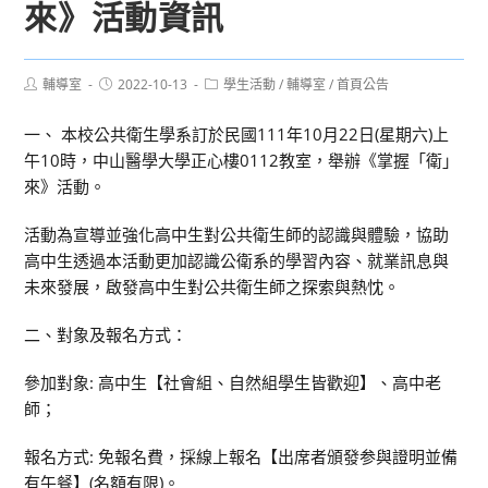
來》活動資訊
Post
Post
Post
輔導室
2022-10-13
學生活動
/
輔導室
/
首頁公告
author:
published:
category:
一、 本校公共衛生學系訂於民國111年10月22日(星期六)上
午10時，中山醫學大學正心樓0112教室，舉辦《掌握「衛」
來》活動。
活動為宣導並強化高中生對公共衛生師的認識與體驗，協助
高中生透過本活動更加認識公衛系的學習內容、就業訊息與
未來發展，啟發高中生對公共衛生師之探索與熱忱。
二、對象及報名方式：
參加對象: 高中生【社會組、自然組學生皆歡迎】、高中老
師；
報名方式: 免報名費，採線上報名【出席者頒發参與證明並備
有午餐】(名額有限)。