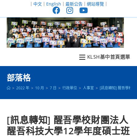
跳
｜
中文
｜
English
｜
最新公告
｜
網站導覽
｜
轉
至
主
要
內
容
KLSH基中首頁選單
部落格
>
2022 年
>
10 月
>
7 日
>
行政單位
>
人事室
>
[訊息轉知] 醒吾學
[訊息轉知] 醒吾學校財團法人
醒吾科技大學12學年度碩士班