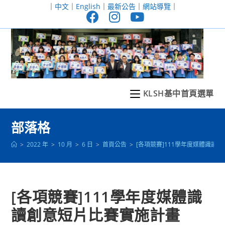
跳
｜
中文
｜
English
｜
最新公告
｜
網站導覽
｜
轉
至
主
要
內
容
KLSH基中首頁選單
部落格
>
2022 年
>
10 月
>
6 日
>
首頁公告
>
[各項競賽]111學年度媒體識讀
[各項競賽]111學年度媒體識
讀創意短片比賽實施計畫