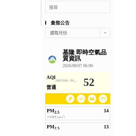
Search
for:
彙整公告
彙
選取月份
整
公
告