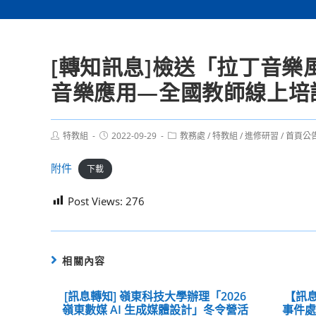
[轉知訊息]檢送「拉丁音樂
音樂應用—全國教師線上培
Post
Post
Post
特教組
2022-09-29
教務處
/
特教組
/
進修研習
/
首頁公
author:
published:
category:
附件
下載
Post Views:
276
相關內容
[訊息轉知] 嶺東科技大學辦理「2026
【訊息
嶺東數媒 AI 生成媒體設計」冬令營活
事件