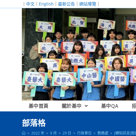
跳
｜
中文
｜
English
｜
最新公告
｜
網站導覽
｜
轉
至
主
要
內
容
基中首頁
關於基中
基中QA
部落格
>
2022 年
>
9 月
>
29 日
>
行政單位
>
教務處
>
[轉知訊息]