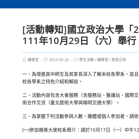
[活動轉知]國立政治大學「
111年10月29日（六）舉行
Post
Post
Post
輔導室
2022-09-26
學生活動
/
輔導室
/
首頁公告
author:
published:
category:
一、為增進高中師生及其家長深入了解本校各學系，並且
校各學系之特色介紹和解說。
二、活動內容包含大會服務（含服務站、醫護站、國際交
術合作交流（臺北藝術大學與陽明交通大學）。
三、為掌握下列活動參與人數，團體或個人參加者，請依
(一)參加親善大使校系簡介：請於10月17日（一）中午