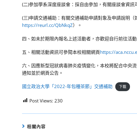
(二)參加學系深度座談會：採自由參加，有關座談會資訊
(三)申請交通補助：有關交通補助申請對象及申請說明（如
https://reurl.cc/QbNkqZ
）。
四、如未於期限內報名上述活動者，亦歡迎自行前往活動
五、相關活動資訊可參閱本校相關網頁
https://aca.n
六、因應新型冠狀病毒肺炎疫情變化，本校將配合中央流
通知並於網頁公告。
國立政治大學「2022-年包種茶節」交通補助
下載
Post Views:
230
相關內容