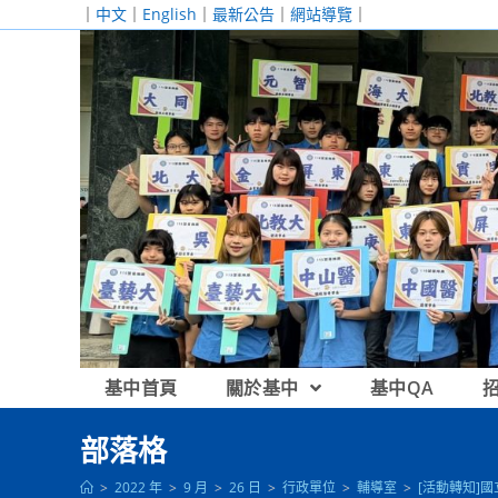
跳
｜
中文
｜
English
｜
最新公告
｜
網站導覽
｜
轉
至
主
要
內
容
基中首頁
關於基中
基中QA
部落格
>
2022 年
>
9 月
>
26 日
>
行政單位
>
輔導室
>
[活動轉知]