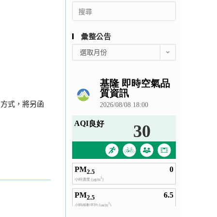
Search
for:
彙整公告
彙
選取月份
整
公
告
動方式，將另函