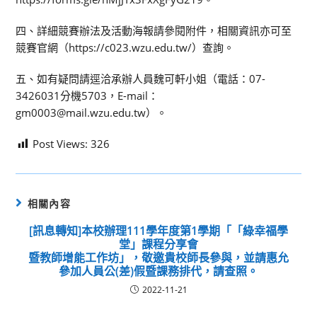
四、詳細競賽辦法及活動海報請參閱附件，相關資訊亦可至
競賽官網（https://c023.wzu.edu.tw/）查詢。
五、如有疑問請逕洽承辦人員魏可軒小姐（電話：07-
3426031分機5703，E-mail：
gm0003@mail.wzu.edu.tw）。
Post Views:
326
相關內容
[訊息轉知]本校辦理111學年度第1學期「「綠幸福學
堂」課程分享會
暨教師增能工作坊」，敬邀貴校師長參與，並請惠允
參加人員公(差)假暨課務排代，請查照。
2022-11-21