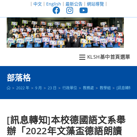
跳
｜
中文
｜
English
｜
最新公告
｜
網站導覽
｜
轉
至
主
要
內
容
KLSH基中首頁選單
部落格
>
2022 年
>
9 月
>
23 日
>
行政單位
>
教務處
>
教學組
>
[訊息轉知
[訊息轉知]本校德國語文系舉
辦「2022年文藻盃德語朗讀