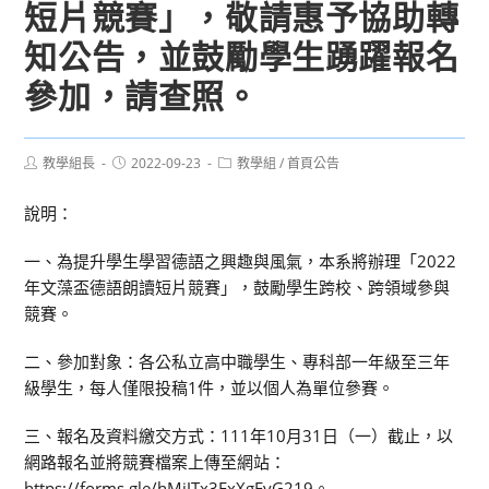
短片競賽」，敬請惠予協助轉
知公告，並鼓勵學生踴躍報名
參加，請查照。
Post
Post
Post
教學組長
2022-09-23
教學組
/
首頁公告
author:
published:
category:
說明：
一、為提升學生學習德語之興趣與風氣，本系將辦理「2022
年文藻盃德語朗讀短片競賽」，鼓勵學生跨校、跨領域參與
競賽。
二、參加對象：各公私立高中職學生、專科部一年級至三年
級學生，每人僅限投稿1件，並以個人為單位參賽。
三、報名及資料繳交方式：111年10月31日（一）截止，以
網路報名並將競賽檔案上傳至網站：
https://forms.gle/hMjJTx3FxXgFyG219。