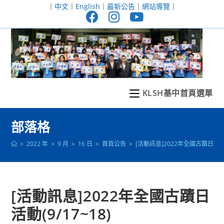
跳
｜
中文
｜
English
｜
最新公告
｜
網站導覽
｜
轉
至
主
要
內
容
KLSH基中首頁選單
部落格
>
2022 年
>
9 月
>
16 日
>
首頁公告
>
[活動訊息]2022年全國古蹟日活動(9
[活動訊息]2022年全國古蹟日
活動(9/17~18)