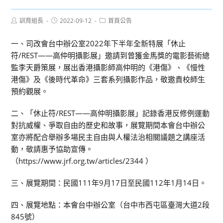
Post
Post
Post
訓育組長
2022-09-12
首頁公告
author:
published:
category:
一、司改會台中辦公室2022年下半年全新特展「休止
符/REST——高仲明攝影展」邀請到曾獲金馬獎的電影藝術總
監李天爵策展，展出香港攝影師高仲明的《港傷》、《慢性
港傷》及《後時代革命》三套系列攝影作品，敬邀貴校師生
預約觀展。
二、「休止符/REST——高仲明攝影展」記錄香港反修例運動
對抗威權、爭取自由的歷史和故事，展覽期間本會台中辦公
室亦將配合舉辦多場民主自由與人權法治相關議題之講座活
動，敬請惠予協助宣傳。
（https://www.jrf.org.tw/articles/2344 ）
三、展覽期間：民國111年9月17日至民國112年1月14日。
四、展覽地點：本會台中辦公室（台中市西屯區臺灣大道2段
845號）