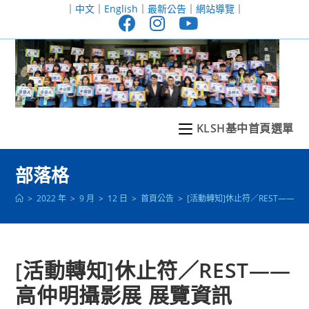
跳
｜
中文
｜
English
｜
最新公告
｜
網站導覽
｜
轉
至
主
要
內
容
KLSH基中首頁選單
部落格
>
2022 年
>
9 月
>
12 日
>
首頁公告
>
[活動轉知]休⽌符／REST——⾼
[活動轉知]休⽌符／REST——
⾼仲明攝影展 展覽資訊