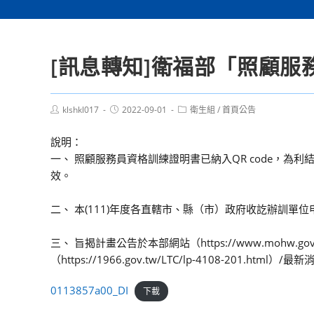
[訊息轉知]衛福部「照顧服
Post
Post
Post
klshkl017
2022-09-01
衛生組
/
首頁公告
author:
published:
category:
說明：
一、 照顧服務員資格訓練證明書已納入QR code，為
效。
二、 本(111)年度各直轄市、縣（市）政府收訖辦訓單
三、 旨揭計畫公告於本部網站（https://www.mohw.go
（https://1966.gov.tw/LTC/lp-4108-201.html）/最
0113857a00_DI
下載