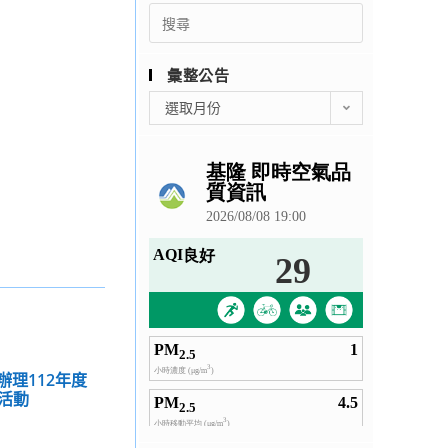
Search
for:
彙整公告
彙
選取月份
整
公
告
辦理112年度
活動