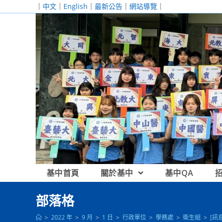
跳
｜
中文
｜
English
｜
最新公告
｜
網站導覽
｜
轉
至
主
要
內
容
基中首頁
關於基中
基中QA
部落格
>
2022 年
>
9 月
>
1 日
>
行政單位
>
學務處
>
衛生組
>
[訊