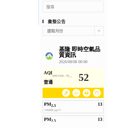
Search
for:
彙整公告
彙
選取月份
整
公
告