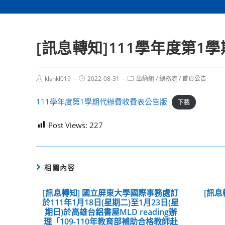
[訊息轉知]111學年度第1
Post
Post
Post
klshkl019
2022-08-31
出納組
/
總務處
/
首頁公告
author:
published:
category:
111學年度第1學期代辦費收費表公告版
下載
Post Views:
227
相關內容
[訊息轉知] 國立屏東大學國際事務處訂
[訊息
於111年1月18日(星期二)至1月23日(星
期日)於高雄台鋁書屋MLD reading辦
理「109-110年教育部補助合格教師赴