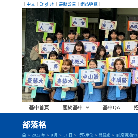
跳
｜
中文
｜
English
｜
最新公告
｜
網站導覽
｜
轉
至
主
要
內
容
基中首頁
關於基中
基中QA
部落格
>
2022 年
>
8 月
>
31 日
>
行政單位
>
總務處
>
[訊息轉知]