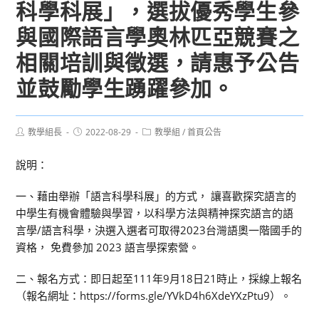
科學科展」，選拔優秀學生參
與國際語言學奧林匹亞競賽之
相關培訓與徵選，請惠予公告
並鼓勵學生踴躍參加。
Post
Post
Post
教學組長
2022-08-29
教學組
/
首頁公告
author:
published:
category:
說明：
一、藉由舉辦「語言科學科展」的方式， 讓喜歡探究語言的
中學生有機會體驗與學習，以科學方法與精神探究語言的語
言學/語言科學，決選入選者可取得2023台灣語奧一階國手的
資格， 免費參加 2023 語言學探索營。
二、報名方式：即日起至111年9月18日21時止，採線上報名
（報名網址：https://forms.gle/YVkD4h6XdeYXzPtu9）。