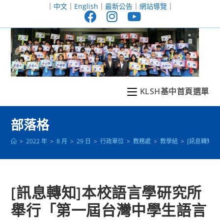
跳
｜
中文
｜
English
｜
最新公告
｜
網站導覽
｜
轉
至
主
要
內
容
KLSH基中首頁選單
部落格
>
2022 年
>
8 月
>
29 日
>
行政單位
>
教務處
>
教學組
>
[訊息轉知
[訊息轉知]本校語言學研究所
舉行「第一屆台灣中學生語言