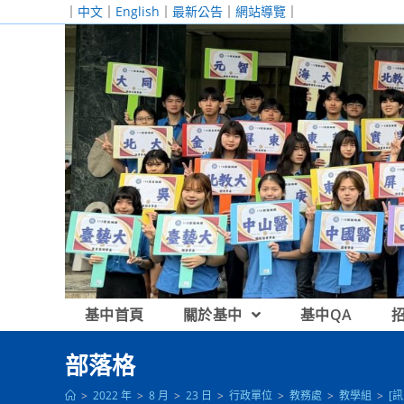
跳
｜
中文
｜
English
｜
最新公告
｜
網站導覽
｜
轉
至
主
要
內
容
基中首頁
關於基中
基中QA
部落格
>
2022 年
>
8 月
>
23 日
>
行政單位
>
教務處
>
教學組
>
[