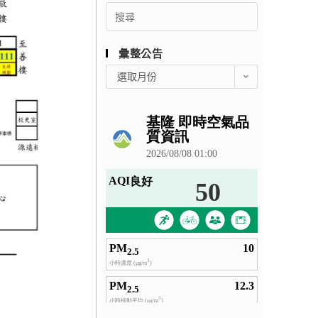
Search
for:
彙整公告
彙
選取月份
整
公
告