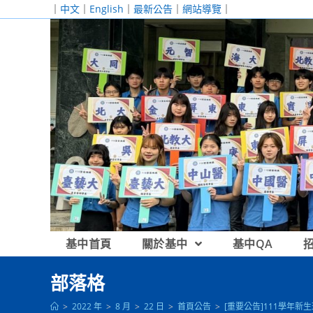
跳
｜
中文
｜
English
｜
最新公告
｜
網站導覽
｜
轉
至
主
要
內
容
基中首頁
關於基中
基中QA
部落格
>
2022 年
>
8 月
>
22 日
>
首頁公告
>
[重要公告]111學年新