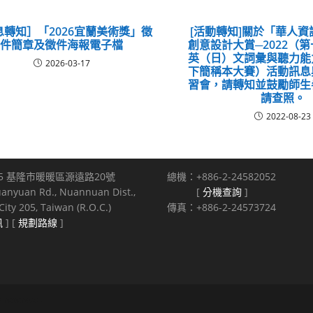
息轉知］「2026宜蘭美術獎」徵
[活動轉知]關於「華人
件簡章及徵件海報電子檔
創意設計大賞─2022（
英（日）文詞彙與聽力能
2026-03-17
下簡稱本大賽）活動訊息
習會，請轉知並鼓勵師生
請查照。
2022-08-23
5 基隆市暖暖區源遠路20號
總機：+886-2-24582052
uanyuan Rd., Nuannuan Dist.,
[
分機查詢
]
ity 205, Taiwan (R.O.C.)
傳真：+886-2-24573724
訊
] [
規劃路線
]
s reserved.