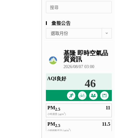
Search
for:
彙整公告
彙
選取月份
整
公
告