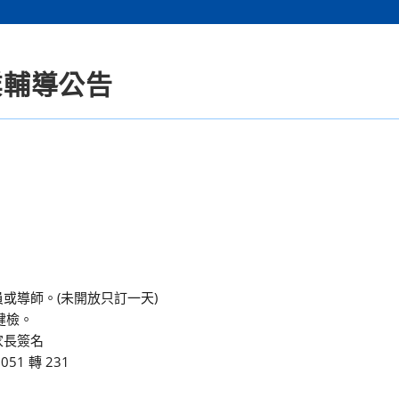
業輔導公告
員或導師。(未開放只訂一天)
健檢。
家長簽名
1 轉 231