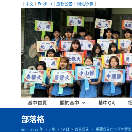
跳
｜
中文
｜
English
｜
最新公告
｜
網站導覽
｜
轉
至
主
要
內
容
基中首頁
關於基中
基中QA
部落格
>
2022 年
>
8 月
>
19 日
>
首頁公告
>
[重要公告]111學年新