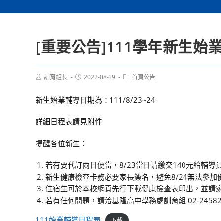
[重要公告]111學年新生始
Post
Post
Post
訓育組長
2022-08-19
首頁公告
author:
published:
category:
新生始業輔導日期為：111/8/23~24
詳細日程表請見附件
提醒各位新生：
若有要代訂兩日便當，8/23當日請繳交140元給輔導
新生健康檢查卡務必要家長簽名，避免8/24無法參加
住宿生可於本校網頁先行下載健康檢查表印出，並請
若有任何問題，請洽基隆高中學務處訓育組 02-2458205
111始業輔導日程表
下載