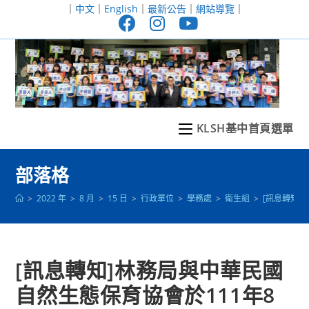
跳
｜
中文
｜
English
｜
最新公告
｜
網站導覽
｜
轉
至
主
要
內
容
KLSH基中首頁選單
部落格
>
2022 年
>
8 月
>
15 日
>
行政單位
>
學務處
>
衛生組
>
[訊息轉知]
[訊息轉知]林務局與中華民國
自然生態保育協會於111年8