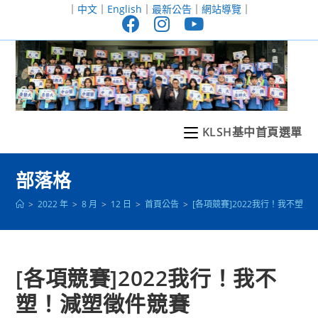
跳
｜
中文
｜
English
｜
最新公告
｜
網站導覽
｜
轉
至
主
要
內
容
KLSH基中首頁選單
部落格
>
2022 年
>
8 月
>
12 日
>
首頁公告
>
[各項競賽]2022我行！我不塑
[各項競賽]2022我行！我不
塑！減塑徵件競賽