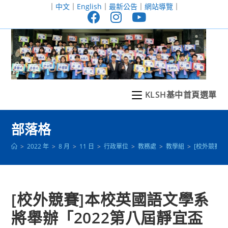
跳
｜
中文
｜
English
｜
最新公告
｜
網站導覽
｜
轉
至
主
要
內
容
KLSH基中首頁選單
部落格
>
2022 年
>
8 月
>
11 日
>
行政單位
>
教務處
>
教學組
>
[校外競賽
[校外競賽]本校英國語文學系
將舉辦「2022第八屆靜宜盃