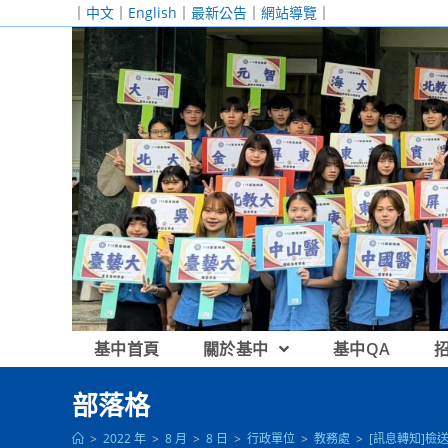
跳
｜
中文
｜
English
｜
最新公告
｜
網站導覽
｜
轉
至
主
要
內
容
基中首頁
關於基中
基中QA
部落格
>
2022 年
>
8 月
>
8 日
>
行政單位
>
教務處
>
[訊息轉知]