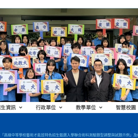
招生資訊
行政單位
教學單位
智慧校園
檢送「高級中等學校藝術才能班特色招生甄選入學聯合術科測驗題型調整與試題示例」及