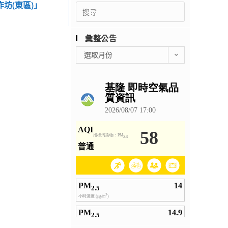
坊(東區)」
Search
for:
彙整公告
彙
選取月份
整
公
告