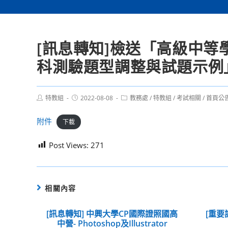
[訊息轉知]檢送「高級中
科測驗題型調整與試題示例
Post
Post
Post
特教組
2022-08-08
教務處
/
特教組
/
考試相關
/
首頁公
author:
published:
category:
附件
下載
Post Views:
271
相關內容
[訊息轉知] 中興大學CP國際證照國高
[重要
中營- Photoshop及Illustrator