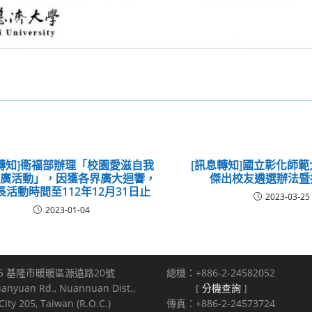
轉知]衛福部辦理「校園愛滋自我
[訊息轉知]國立彰化師範
推廣活動」，因獲各界廣大迴響，
傑出校友遴選辦法暨
長活動時間至112年12月31日止
2023-03-25
2023-01-04
5 基隆市暖暖區源遠路20號
總機：+886-2-24582052
uanyuan Rd., Nuannuan Dist.,
[
分機查詢
]
ity 205, Taiwan (R.O.C.)
傳真：+886-2-24573724