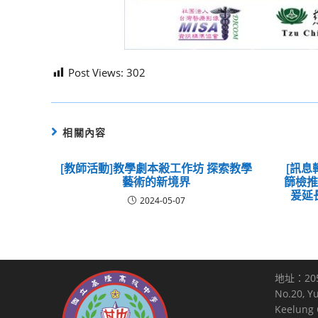
Post Views:
302
相關內容
[教師活動]教學劇本殺工作坊 探索教學
[訊息
藝術的新境界
篩檢
爰延
2024-05-07
地址：20
No.20, Y
Keelung C