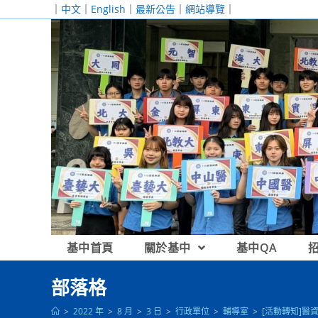
跳
｜
中文
｜
English
｜
最新公告
｜
網站導覽
｜
轉
至
主
要
內
容
基中首頁
關於基中
基中QA
部落格
>
2022 年
>
8 月
>
3 日
>
行政單位
>
輔導室
>
[活動轉知]醫