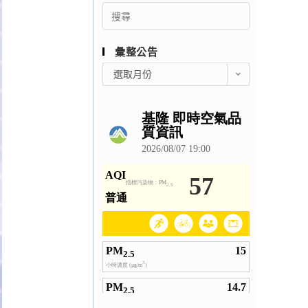
Search
for:
彙整公告
彙
選取月份
整
公
告