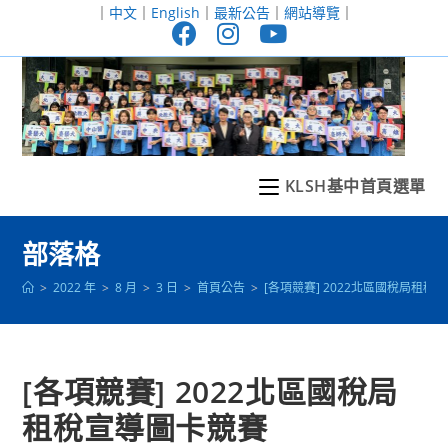
跳
｜
中文
｜
English
｜
最新公告
｜
網站導覽
｜
轉
至
主
要
內
容
KLSH基中首頁選單
部落格
>
2022 年
>
8 月
>
3 日
>
首頁公告
>
[各項競賽] 2022北區國稅局租稅
[各項競賽] 2022北區國稅局
租稅宣導圖卡競賽