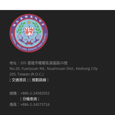
地址：205 基隆市暖暖區源遠路20號
No.20, Yuanyuan Rd., Nuannuan Dist., Keelung City
205, Taiwan (R.O.C.)
[
交通資訊
] [
規劃路線
]
總機：+886-2-24582052
[
分機查詢
]
傳真：+886-2-24573724