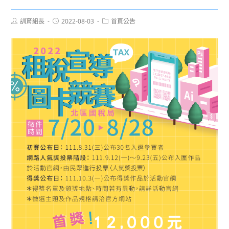
Post
Post
Post
訓育組長
2022-08-03
首頁公告
author:
published:
category: