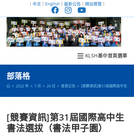
跳
｜
中文
｜
English
｜
最新公告
｜
網站導覽
｜
轉
至
主
要
內
容
KLSH基中首頁選單
部落格
>
2022 年
>
7 月
>
26 日
>
首頁公告
>
[競賽資訊]第31屆國際高中生書
[競賽資訊]第31屆國際高中生
書法選拔（書法甲子園）