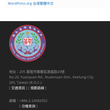
WordPress.org 台灣繁體中文
地址：205 基隆市暖暖區源遠路20號
No.20, Yuanyuan Rd., Nuannuan Dist., Keelung City
205, Taiwan (R.O.C.)
[
交通資訊
] [
規劃路線
]
總機：+886-2-24582052
[
分機查詢
]