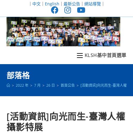
跳
｜
中文
｜
English
｜
最新公告
｜
網站導覽
｜
轉
至
主
要
內
容
KLSH基中首頁選單
部落格
>
2022 年
>
7 月
>
26 日
>
首頁公告
>
[活動資訊]向光而生-臺灣人權攝
[活動資訊]向光而生-臺灣人權
攝影特展