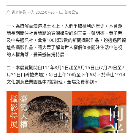
Post
Post
Post
訓育組長
2022-07-26
首頁公告
author:
published:
category:
一、為瞭解臺灣這塊土地上，人們爭取權利的歷史，本會邀
請長期關注社會議題的資深攝影師謝三泰、蔡明德、黃子明
及中央通訊社，彙集100幀珍貴的新聞攝影作品，盼透過回顧
這些攝影作品，讓大眾了解普世人權價值並關注生活中忽視
的人權角落，爰策辦旨揭特展。
二、本展覽期間自111年8月1日起至8月15日止(7月29日至7
月31日口碑搶先場)，每日上午10時至下午6時，於華山1914
文化創意產業園區中7館辦理，全場免費參觀。