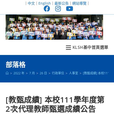
跳
｜
中文
｜
English
｜
最新公告
｜
網站導覽
｜
轉
至
主
要
內
容
KLSH基中首頁選單
部落格
>
2022 年
>
7 月
>
26 日
>
行政單位
>
人事室
>
[教甄成績] 本校11
[教甄成績] 本校111學年度第
2次代理教師甄選成績公告