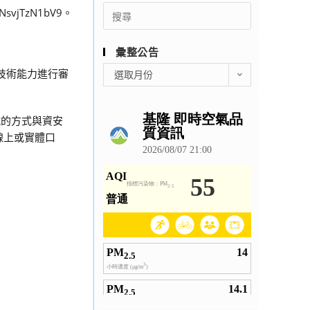
Search
vjTzN1bV9。
for:
彙整公告
彙
技術能力進行審
選取月份
整
公
告
口試的方式與資安
線上或實體口