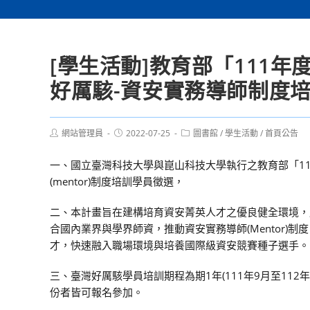
[學生活動]教育部「111
好厲駭-資安實務導師制度
Post
Post
Post
網站管理員
2022-07-25
圖書館
/
學生活動
/
首頁公告
author:
published:
category:
一、國立臺灣科技大學與崑山科技大學執行之教育部「1
(mentor)制度培訓學員徵選，
二、本計畫旨在建構培育資安菁英人才之優良健全環境，
合國內業界與學界師資，推動資安實務導師(Mentor
才，快速融入職場環境與培養國際級資安競賽種子選手。
三、臺灣好厲駭學員培訓期程為期1年(111年9月至11
份者皆可報名參加。