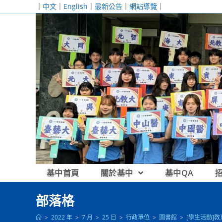
跳
｜
中文
｜
English
｜
最新公告
｜
網站導覽
｜
轉
至
主
要
內
容
基中首頁
關於基中
基中QA
部落格
>
2022 年
>
7 月
>
25 日
>
行政單位
>
圖書館
>
[學生活動]