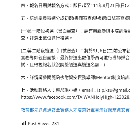
四、報名日期與報名方式：即日起至111年8月21日(日) 23點截止
五、培訓學員徵選分成初選(書面審查)與複選(口試審查)
(一)第一階段初選（書面審查）：請有興趣參與本培訓
查，評選出數位進行複選。
(二)第二階段複選（口試審查）：將於9月6日(二)前公布初
實務導師親自面談，最終評選出數位學員可進行導師媒合
試，且得視報名狀況調整初選與複選名額。)
六、詳情請參閱隨函檢附資安實務導師(Mentor)制度培訓學員徵選
七、活動聯絡人：蔡彤琳小姐，email：isip.ksu@gmail.
https://www.facebook.com/TAIWANHolyHigh-12302
教育部先進資通安全實務人才培育計畫臺灣好厲駭資安實
Post Views:
231