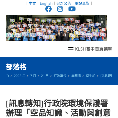
跳
｜
中文
｜
English
｜
最新公告
｜
網站導覽
｜
轉
至
主
要
內
容
KLSH基中首頁選單
部落格
>
2022 年
>
7 月
>
21 日
>
行政單位
>
學務處
>
衛生組
>
[訊息轉知
[訊息轉知]行政院環境保護署
辦理「空品知識、活動與創意