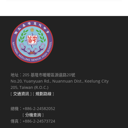
地址：205 基隆市暖暖區源遠路20號
No.20, Yuanyuan Rd., Nuannuan Dist., Keelung City
205, Taiwan (R.O.C.)
[
交通資訊
] [
規劃路線
]
總機：+886-2-24582052
[
分機查詢
]
傳真：+886-2-24573724