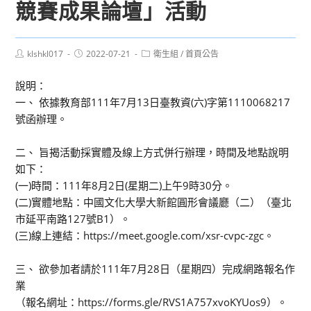
競賽成果論壇」活動
Post
Post
Post
klshkl017
2022-07-21
衛生組
/
首頁公告
author:
published:
category:
說明：
一、 依據教育部111年7月13日臺教資(六)字第1110068217
號函辦理。
二、 旨揭活動採實體及線上方式併行辦理，時間及地點說明
如下：
(一)時間：111年8月2日(星期二)上午9時30分。
(二)實體地點：中國文化大學大新館圓形會議廳（二）（臺北
市延平南路127號B1）。
(三)線上連結：https://meet.google.com/xsr-cvpc-zgc。
三、 欲參加者請於111年7月28日（星期四）完成網路報名作
業
（報名網址：https://forms.gle/RVS1A757xvoKYUos9）。