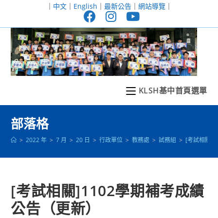
跳
｜
中文
｜
English
｜
最新公告
｜
網站導覽
｜
轉
至
主
要
內
容
KLSH基中首頁選單
部落格
>
2022 年
>
7 月
>
20 日
>
行政單位
>
教務處
>
試務組
>
[考試相關]
[考試相關]1102學期補考成績
公告（更新）