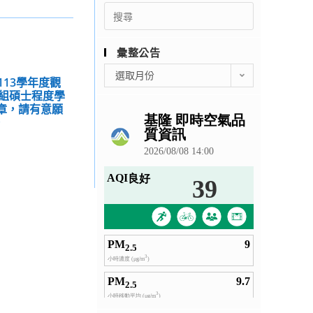
Search
for:
彙整公告
彙
選取月份
113學年度觀
整
組碩士程度學
公
簡章，請有意願
告
。