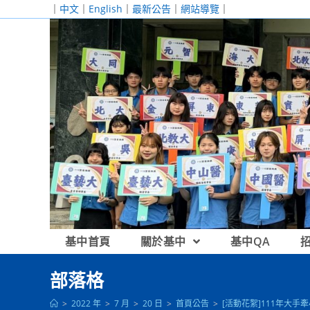
跳
｜
中文
｜
English
｜
最新公告
｜
網站導覽
｜
轉
至
主
要
內
容
基中首頁
關於基中
基中QA
部落格
>
2022 年
>
7 月
>
20 日
>
首頁公告
>
[活動花絮]111年大