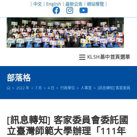
跳
｜
中文
｜
English
｜
最新公告
｜
網站導覽
｜
轉
至
主
要
內
容
KLSH基中首頁選單
部落格
>
2022 年
>
7 月
>
4 日
>
行政單位
>
人事室
>
[訊息轉知] 客家委員
[訊息轉知] 客家委員會委託國
立臺灣師範大學辦理「111年