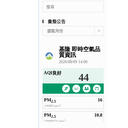
Search
for:
彙整公告
彙
選取月份
整
公
告