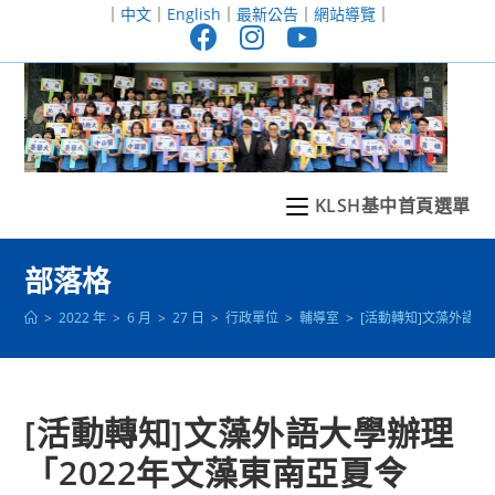
跳
｜
中文
｜
English
｜
最新公告
｜
網站導覽
｜
轉
至
主
要
內
容
KLSH基中首頁選單
部落格
>
2022 年
>
6 月
>
27 日
>
行政單位
>
輔導室
>
[活動轉知]文藻外語大
[活動轉知]文藻外語大學辦理
「2022年文藻東南亞夏令