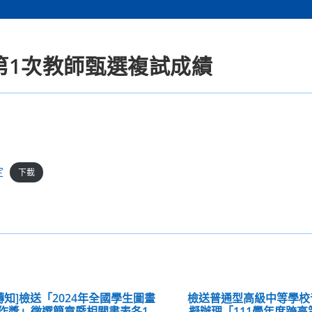
度第1次教師甄選複試成績
定
下載
轉知]檢送「2024年全國學生圖畫
檢送普通型高級中等學校
作獎」徵選簡章暨相關書表各1
擬辦理「111學年度跨