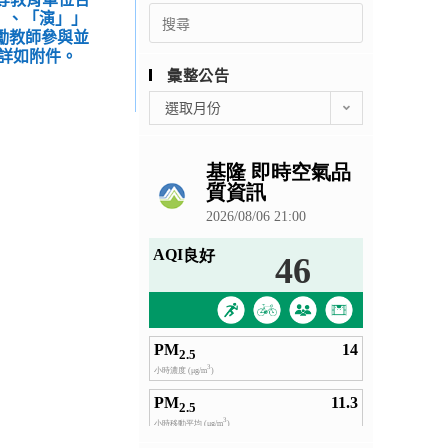
Search
」、「演」」
for:
勵教師參與並
詳如附件。
彙整公告
彙
選取月份
整
公
告