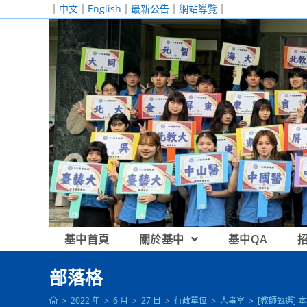
跳
｜
中文
｜
English
｜
最新公告
｜
網站導覽
｜
轉
至
主
要
內
容
基中首頁
關於基中
基中QA
部落格
>
2022 年
>
6 月
>
27 日
>
行政單位
>
人事室
>
[教師甄選] 