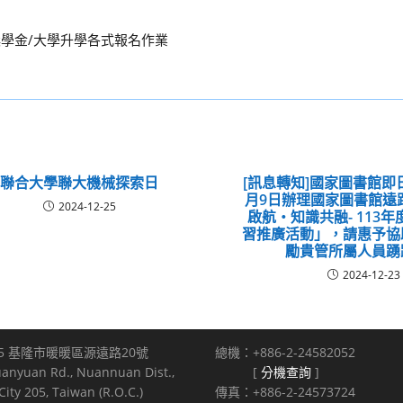
獎學金/大學升學各式報名作業
聯合大學聯大機械探索日
[訊息轉知]國家圖書館即日
月9日辦理國家圖書館遠
2024-12-25
啟航‧知識共融- 113
習推廣活動」，請惠予協
勵貴管所屬人員踴
2024-12-23
5 基隆市暖暖區源遠路20號
總機：+886-2-24582052
uanyuan Rd., Nuannuan Dist.,
[
分機查詢
]
ity 205, Taiwan (R.O.C.)
傳真：+886-2-24573724