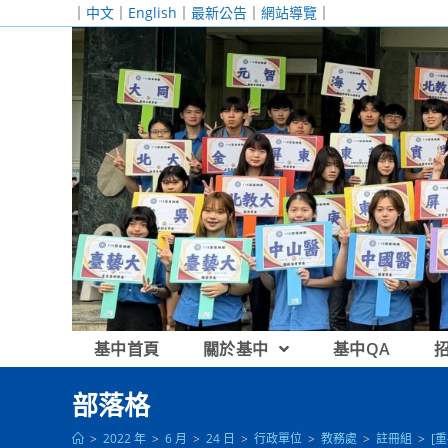
跳
｜
中文
｜
English
｜
最新公告
｜
網站導覽
｜
轉
至
主
要
內
容
基中首頁
關於基中
基中QA
部落格
>
2022 年
>
6 月
>
24 日
>
行政單位
>
教務處
>
註冊組
>
[