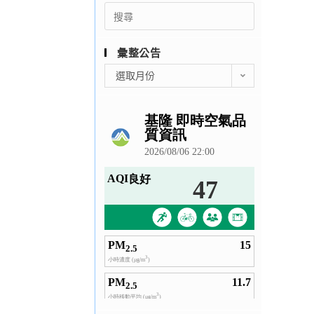
Search
for:
彙整公告
彙
選取月份
整
公
告