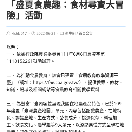
「盛夏食農趣：食材尋寶大冒
險」活動
Post
Post
Post
klshkl017
2022-06-21
衛生組
/
首頁公告
author:
published:
category:
說明：
一、 依據行政院農業委員會111年6月6日農資字第
1110152261號函辦理。
二、 為推動食農教育，該會已建置「食農教育教學資源平
臺」（網址：https://fae.coa.gov.tw/），提供教案、教材、
知識、場域及相關網站等食農教育相關教學資料。
三、 為豐富平臺內容並呈現我國在地農產品特色，已於109
年建置「臺灣農產地圖」單元，內容包括認識農產、在地特
色、認識產地、生產方式、營養成分、挑選保存、料理加
工、飲食文化、農學趣等9大單元，以淺顯易懂方式呈現在地
農業與特色文化等資訊，歡迎多加利用。