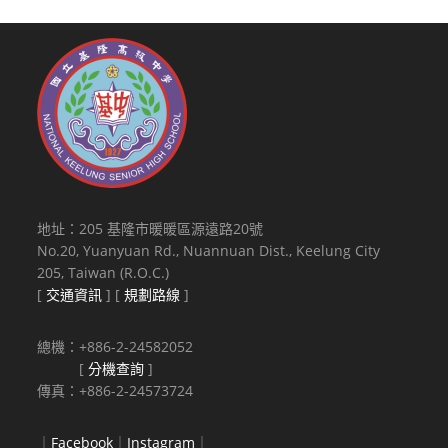
地址：205 基隆市暖暖區源遠路20號
No.20, Yuanyuan Rd., Nuannuan Dist., Keelung City
205, Taiwan (R.O.C.)
[
交通資訊
] [
規劃路線
]
總機：+886-2-24582052
[
分機查詢
]
傳真：+886-2-24573724
｜
Facebook
｜
Instagram
｜