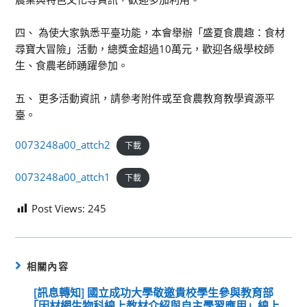
四、 為使大家孰悉平臺功能，本會舉辦「盛夏食農趣：食材
尋寶大冒險」活動，總獎金超過10萬元，歡迎各級學校師
生、食農老師踴躍參加。
五、 更多活動資訊，請參考附件或至食農教育教學資源平
臺。
0073248a00_attch2
下載
0073248a00_attch1
下載
Post Views:
245
相關內容
[訊息轉知] 國立成功大學敬邀貴校學生參與教育部
「因材網生物科線上教材介紹與自主學習應用」線上