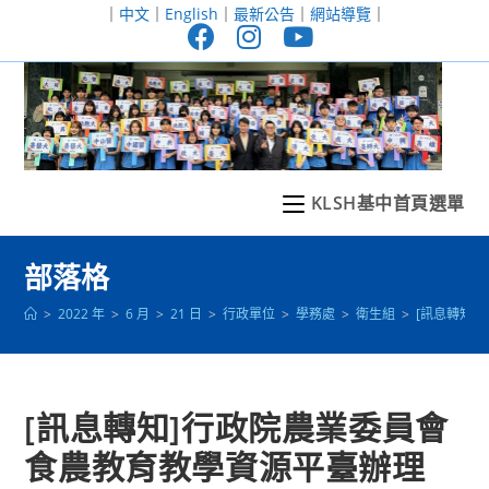
跳
｜
中文
｜
English
｜
最新公告
｜
網站導覽
｜
轉
至
主
要
內
容
KLSH基中首頁選單
部落格
>
2022 年
>
6 月
>
21 日
>
行政單位
>
學務處
>
衛生組
>
[訊息轉知
[訊息轉知]行政院農業委員會
食農教育教學資源平臺辦理