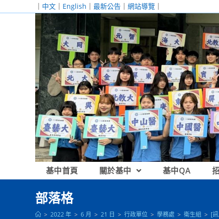
跳
｜
中文
｜
English
｜
最新公告
｜
網站導覽
｜
轉
至
主
要
內
容
基中首頁
關於基中
基中QA
部落格
>
2022 年
>
6 月
>
21 日
>
行政單位
>
學務處
>
衛生組
>
[