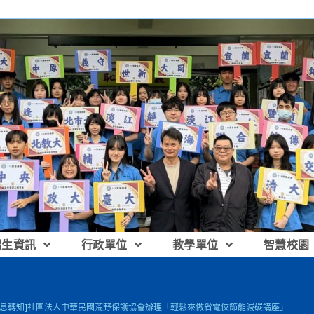
招生資訊
行政單位
教學單位
智慧校園
訊息轉知]社團法人中華民國荒野保護協會辦理「輕鬆來做省電俠節能減碳講座」