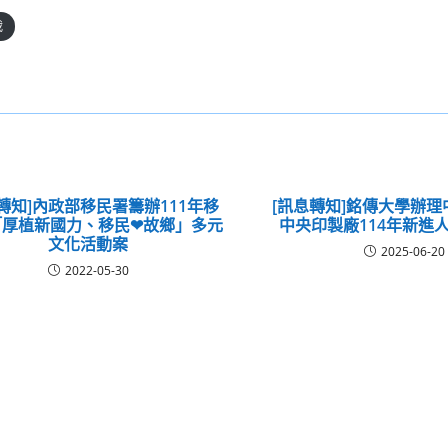
載
轉知]內政部移民署籌辦111年移
[訊息轉知]銘傳大學辦
「厚植新國力、移民❤故鄉」多元
中央印製廠114年新進
文化活動案
2025-06-20
2022-05-30