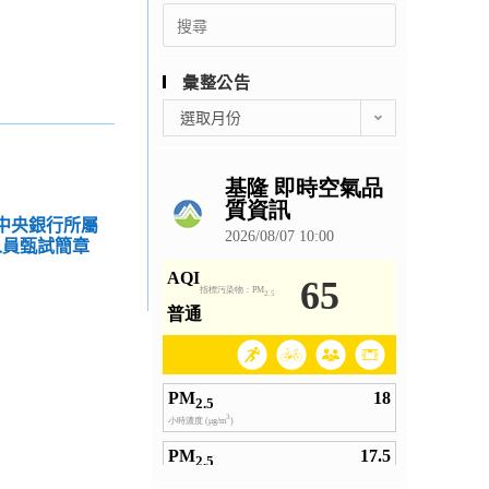
Search
for:
彙整公告
彙
選取月份
整
公
告
理中央銀行所屬
人員甄試簡章